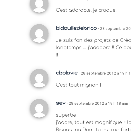
C’est adorable, je craque!
bidouilledebrico
· 28 septembre 20
Je suis fan des projets de Cré
longtemps … j’adooore !! Ce dou
!!
cbolavie
· 28 septembre 2012 à 19 h 1
C’est tout mignon !
sev
· 28 septembre 2012 à 19 h 18 min
superbe
j’adore, tout est magnifique = l
Bisous ma Dom, tu es trop forte 