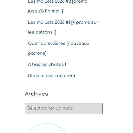
Les maillots 2026 #2 [promo
jusqu’à fin mai !]
Les maillots 2026 #1 [+ promo sur
les patrons !]
Querida et Xeres [nouveaux
patrons]
A bas les chutes !
Dites-le avec un cœur
Archives
A
r
c
h
i