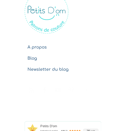
v
e
s
A propos
Blog
Newsletter du blog
Petits D'om
790 avis
évaluation du produit
4.96 / 5