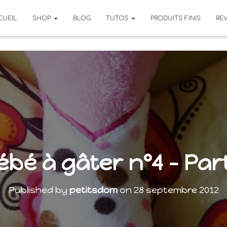
CUEIL
SHOP
BLOG
TUTOS
PRODUITS FINIS
RE
ébé à gâter n°4 – Part 
Published by
petitsdom
on
28 septembre 2012