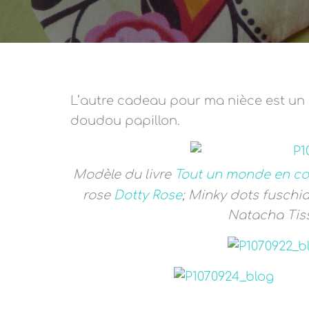
L’autre cadeau pour ma nièce est un 
doudou papillon.
Modèle du livre
Tout un monde en cou
rose
Dotty Rose
; Minky dots fuschia
Natacha Tissu