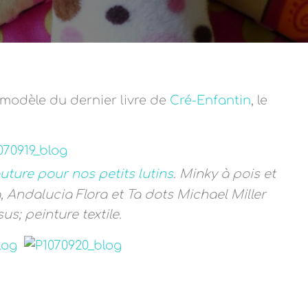
modèle du dernier livre de
Cré-Enfantin
, le
ture pour nos petits lutins
. Minky à pois et
, Andalucia Flora et Ta dots Michael Miller
s; peinture textile.