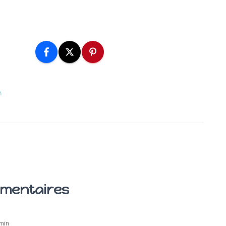
n
mentaires
min