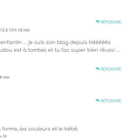
RÉPONDRE
12 à 19 h 18 min
aenfantin … je suis son blog depuis trééééés
dou est à tomber, et tu l’as super bien réussi …
RÉPONDRE
8 min
RÉPONDRE
a forme, les couleurs et le bébé.
!!!