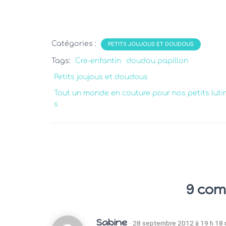
Catégories :
PETITS JOUJOUS ET DOUDOUS
Tags:
Cre-enfantin
doudou papillon
Petits joujous et doudous
Tout un monde en couture pour nos petits luti
s
9 com
Sabine
· 28 septembre 2012 à 19 h 18 