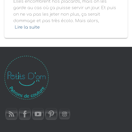
Elles encombrent nos placards, mais on les
garde au cas où ça puisse servir un jour. Et puis
on ne va pas les jeter non plus, ça serait
dommage et pas très écolo. Mais alors,
Lire la suite