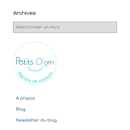
Archives
A
r
c
h
i
v
e
s
A propos
Blog
Newsletter du blog