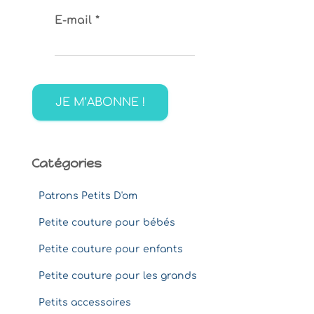
c
E-mail
*
h
e
r
c
h
e
r
:
Catégories
Patrons Petits D'om
Petite couture pour bébés
Petite couture pour enfants
Petite couture pour les grands
Petits accessoires