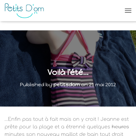
O
U
V
R
I
R
/
F
E
R
Voilà l’été…
M
E
Published by
petitsdom
on
21 mai 2012
R
L
A
N
A
V
…Enfin
pas tout à fait mais on y croit !
Jeanne est
I
G
prête pour la plage et a étrenné quelques
heures
A
minutes son nouveau maillot de bain
tout droit