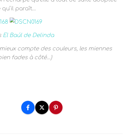
 qu’il paraît…
s
El Ba
ú
l de Delinda
d mieux compte des couleurs, les miennes
bien fades à côté…)