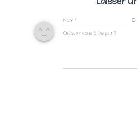
Laisser u
Nom
*
E-
Qu’avez vous à l’esprit ?