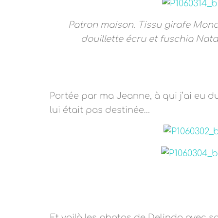
Patron maison. Tissu girafe Mondi
douillette écru et fuschia Nata
Portée par ma Jeanne, à qui j’ai eu d
lui était pas destinée…
Et voilà les photos de Delinda avec s