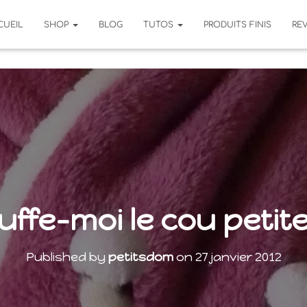
CUEIL
SHOP
BLOG
TUTOS
PRODUITS FINIS
RE
ffe-moi le cou petite
Published by
petitsdom
on
27 janvier 2012