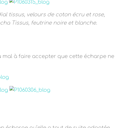
al tissus, velours de coton écru et rose,
cha Tissus, feutrine noire et blanche.
u mal à faire accepter que cette écharpe ne
on écharpe qu’elle a tout de suite adoptée