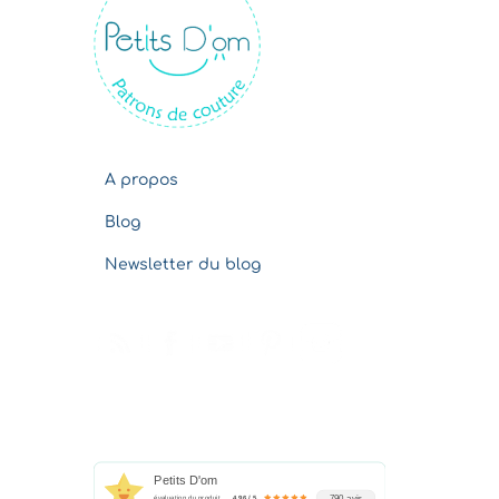
v
e
s
A propos
Blog
Newsletter du blog
Petits D'om
790 avis
évaluation du produit
4.96 / 5