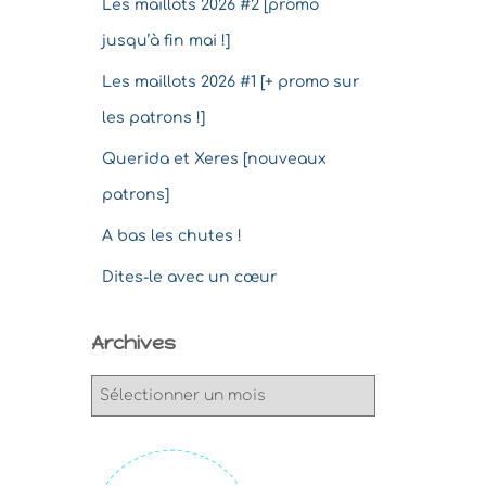
Les maillots 2026 #2 [promo
jusqu’à fin mai !]
Les maillots 2026 #1 [+ promo sur
les patrons !]
Querida et Xeres [nouveaux
patrons]
A bas les chutes !
Dites-le avec un cœur
Archives
A
r
c
h
i