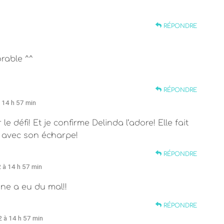
RÉPONDRE
orable ^^
RÉPONDRE
à 14 h 57 min
e défi! Et je confirme Delinda l’adore! Elle fait
a avec son écharpe!
RÉPONDRE
2 à 14 h 57 min
ne a eu du mal!!
RÉPONDRE
2 à 14 h 57 min