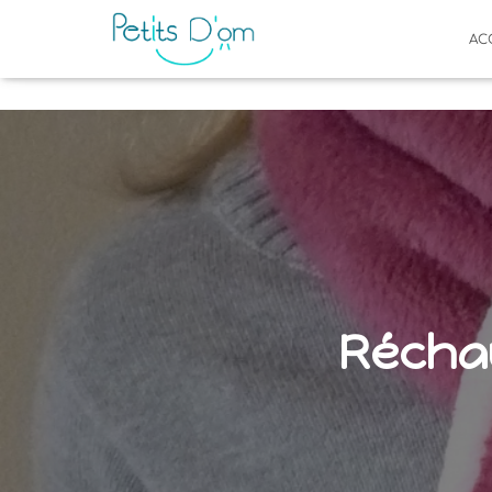
AC
Réchau