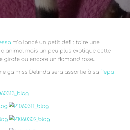
essa
m’a lancé un petit défi : faire une
d’animal mais un peu plus exotique cette
e girafe ou encore un flamand rose…
mme ça miss Delinda sera assortie à sa
Pepa