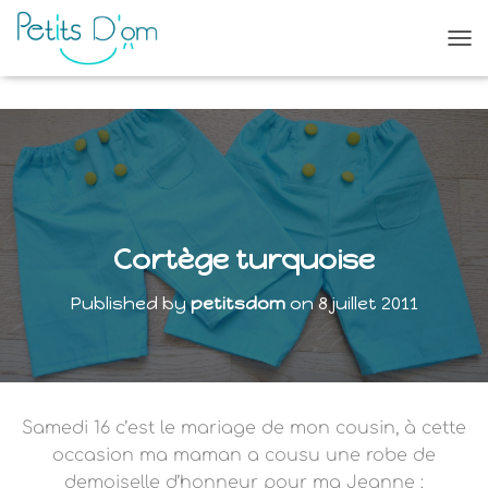
O
U
V
R
I
R
/
F
E
R
Cortège turquoise
M
E
Published by
petitsdom
on
8 juillet 2011
R
L
A
N
A
V
Samedi 16 c’est le mariage de mon cousin, à cette
I
G
occasion ma maman a cousu une robe de
A
demoiselle d’honneur pour ma Jeanne
: