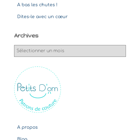
A bas les chutes !
Dites-le avec un cœur
Archives
A
r
c
h
i
v
e
s
A propos
Blog