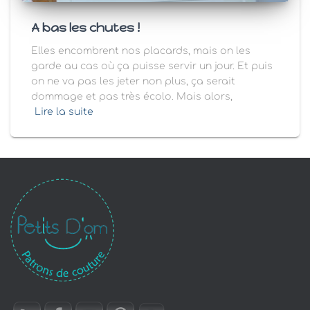
A bas les chutes !
Elles encombrent nos placards, mais on les
garde au cas où ça puisse servir un jour. Et puis
on ne va pas les jeter non plus, ça serait
dommage et pas très écolo. Mais alors,
Lire la suite