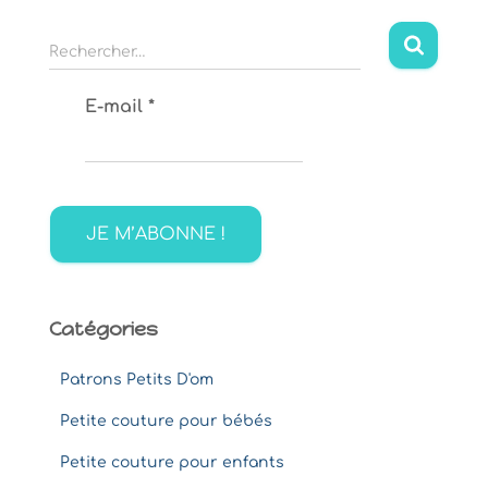
R
Rechercher…
e
c
E-mail
*
h
e
r
c
h
e
r
:
Catégories
Patrons Petits D'om
Petite couture pour bébés
Petite couture pour enfants