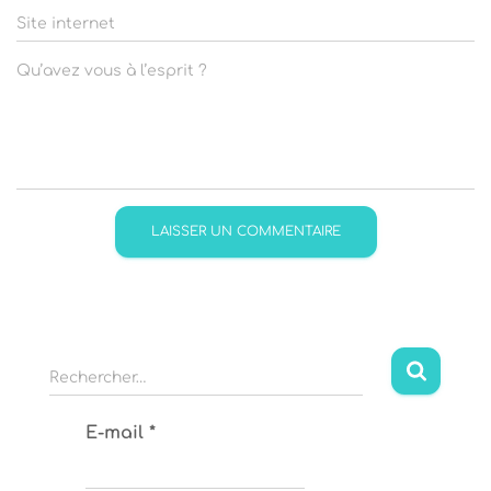
Site internet
Qu’avez vous à l’esprit ?
R
Rechercher…
e
c
E-mail
*
h
e
r