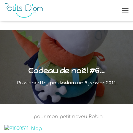
O
U
V
R
I
R
/
F
E
R
Cadeau de noël #6…
M
E
Published by
petitsdom
on
8 janvier 2011
R
L
A
N
A
V
…pour mon petit neveu Robin
I
G
A