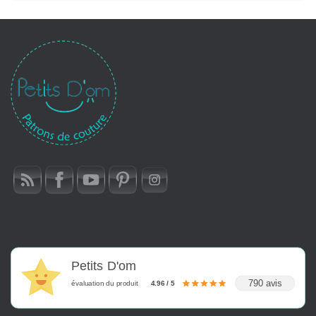
Petits D'om
790 avis
évaluation du produit
4.96 / 5