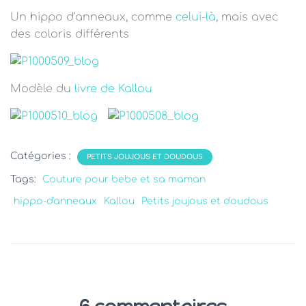
T
I
Un hippo d’anneaux, comme
celui-là
, mais avec
O
des coloris différents
N
Modèle du
livre de Kallou
Catégories :
PETITS JOUJOUS ET DOUDOUS
Tags:
Couture pour bebe et sa maman
hippo-d'anneaux
Kallou
Petits joujous et doudous