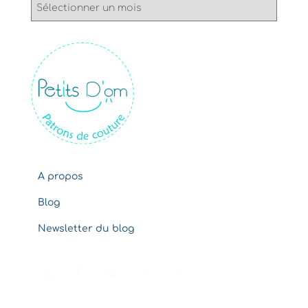
A
r
c
h
i
v
e
s
A propos
Blog
Newsletter du blog