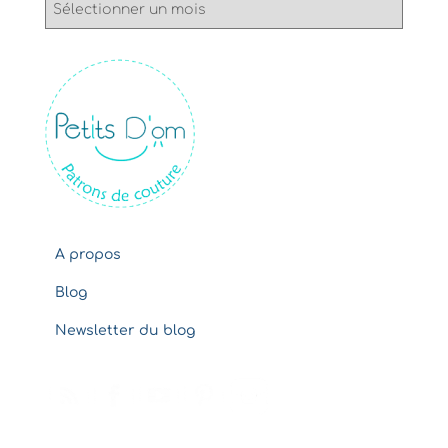
A
r
c
h
i
v
e
s
A propos
Blog
Newsletter du blog