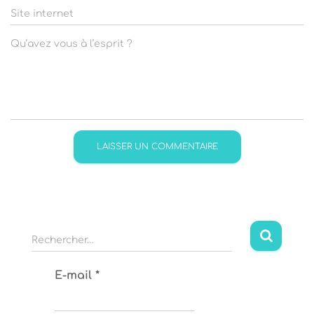
Site internet
Qu’avez vous à l’esprit ?
R
Rechercher…
e
c
E-mail
*
h
e
r