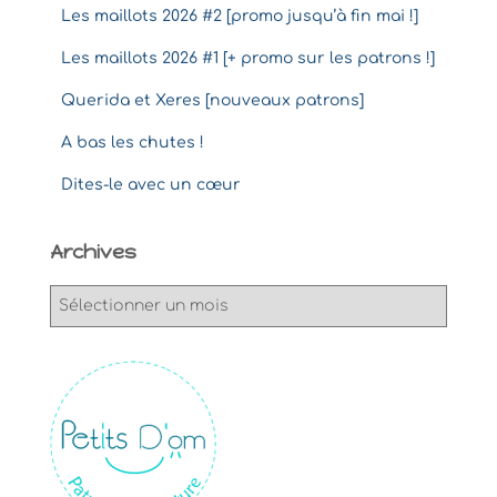
Les maillots 2026 #2 [promo jusqu’à fin mai !]
Les maillots 2026 #1 [+ promo sur les patrons !]
Querida et Xeres [nouveaux patrons]
A bas les chutes !
Dites-le avec un cœur
Archives
A
r
c
h
i
v
e
s