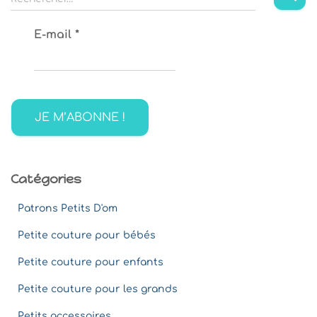
e
c
E-mail
*
h
e
r
c
h
e
r
:
Catégories
Patrons Petits D'om
Petite couture pour bébés
Petite couture pour enfants
Petite couture pour les grands
Petits accessoires