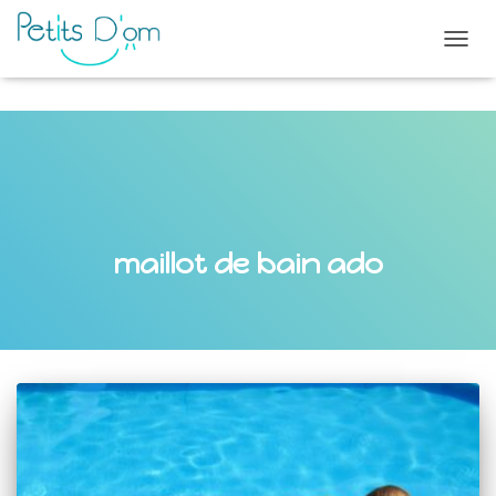
OUVR
LA
NAVI
maillot de bain ado