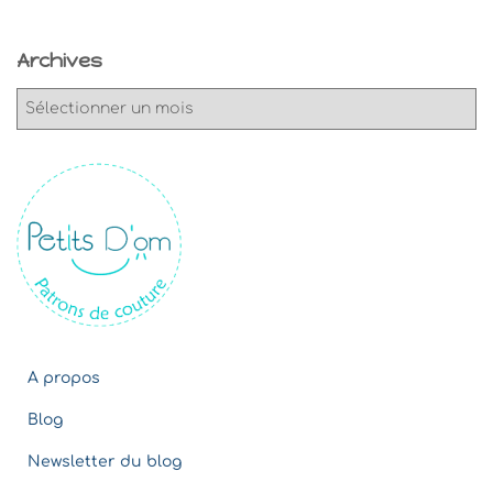
Archives
A
r
c
h
i
v
e
s
A propos
Blog
Newsletter du blog