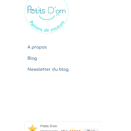
v
e
s
A propos
Blog
Newsletter du blog
Petits D'om
790 avis
évaluation du produit
4.96 / 5