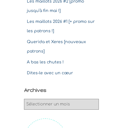
Les maillots 2026 #2 [promo
jusqu’à fin mai !]
Les maillots 2026 #1 [+ promo sur
les patrons !]
Querida et Xeres [nouveaux
patrons]
A bas les chutes !
Dites-le avec un cœur
Archives
A
r
c
h
i