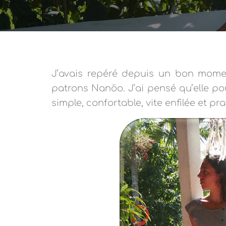
J’avais repéré depuis un bon momen
patrons Nanöo. J’ai pensé qu’elle po
simple, confortable, vite enfilée et pra