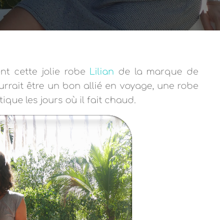
t cette jolie robe
Lilian
de la marque de
urrait être un bon allié en voyage, une robe
tique les jours où il fait chaud.