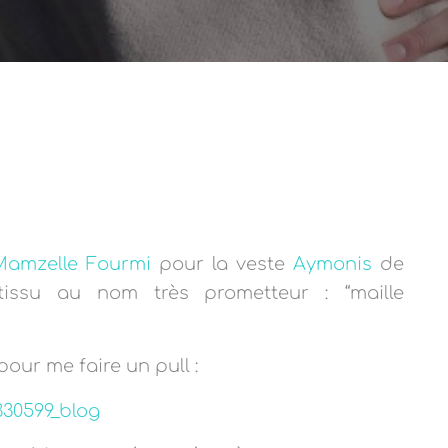
Mamzelle Fourmi
pour la veste
Aymonis
de
issu au nom très prometteur : “maille
our me faire un pull :