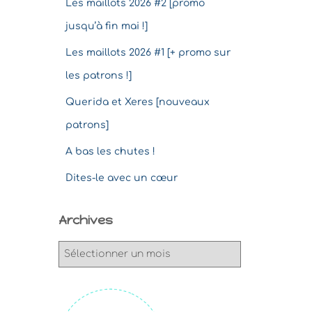
Les maillots 2026 #2 [promo
jusqu’à fin mai !]
Les maillots 2026 #1 [+ promo sur
les patrons !]
Querida et Xeres [nouveaux
patrons]
A bas les chutes !
Dites-le avec un cœur
Archives
A
r
c
h
i