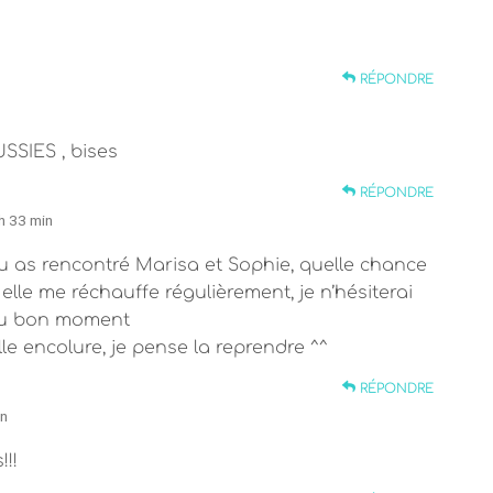
RÉPONDRE
SIES , bises
RÉPONDRE
h 33 min
 Tu as rencontré Marisa et Sophie, quelle chance
elle me réchauffe régulièrement, je n’hésiterai
 au bon moment
lle encolure, je pense la reprendre ^^
RÉPONDRE
in
!!!