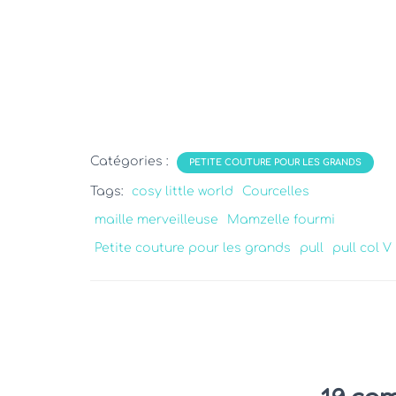
Catégories :
PETITE COUTURE POUR LES GRANDS
Tags:
cosy little world
Courcelles
maille merveilleuse
Mamzelle fourmi
Petite couture pour les grands
pull
pull col V