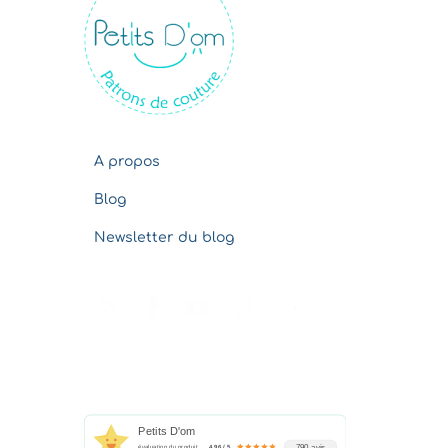
v
e
s
A propos
Blog
Newsletter du blog
Petits D'om
790 avis
évaluation du produit
4.96 / 5