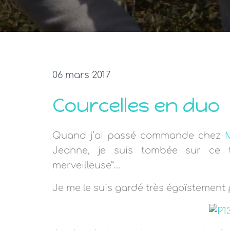
06 mars 2017
Courcelles en duo
Quand j’ai passé commande chez
Jeanne, je suis tombée sur ce t
merveilleuse”…
Je me le suis gardé très égoïstement p