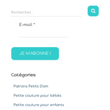
R
Rechercher…
e
c
E-mail
*
h
e
r
c
h
e
r
:
Catégories
Patrons Petits D'om
Petite couture pour bébés
Petite couture pour enfants