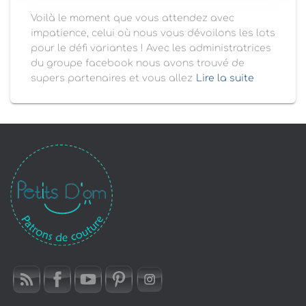
Voilà le moment que vous attendez avec
impatience, celui où nous vous dévoilons les lots
pour le défi variantes ! Avec les administratrices
du groupe facebook nous avons trouvé de
supers partenaires et vous allez
Lire la suite