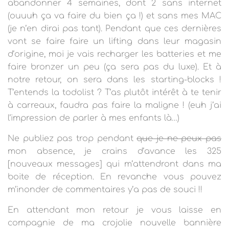
T
abandonner 4 semaines, dont 2 sans internet
I
(ouuuh ça va faire du bien ça !) et sans mes MAC
O
(je n’en dirai pas tant). Pendant que ces dernières
N
vont se faire faire un lifting dans leur magasin
d’origine, moi je vais recharger les batteries et me
faire bronzer un peu (ça sera pas du luxe). Et à
notre retour, on sera dans les starting-blocks !
T’entends la todolist ? T’as plutôt intérêt à te tenir
à carreaux, faudra pas faire la maligne ! (euh j’ai
l’impression de parler à mes enfants là…)
Ne publiez pas trop pendant
que je ne peux pas
mon absence, je crains d’avance les 325
[nouveaux messages] qui m’attendront dans ma
boite de réception. En revanche vous pouvez
m’inonder de commentaires y’a pas de souci !!
En attendant mon retour je vous laisse en
compagnie de ma crojolie nouvelle bannière