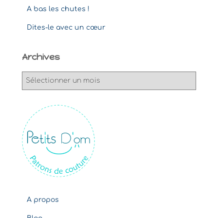
A bas les chutes !
Dites-le avec un cœur
Archives
A
r
c
h
i
v
e
s
A propos