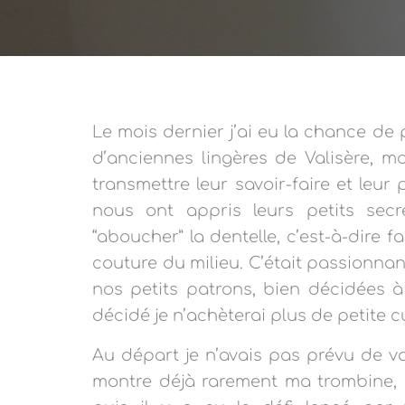
Le mois dernier j’ai eu la chance de p
d’anciennes lingères de Valisère, m
transmettre leur savoir-faire et leur 
nous ont appris leurs petits sec
“aboucher” la dentelle, c’est-à-dire f
couture du milieu. C’était passionnan
nos petits patrons, bien décidées à
décidé je n’achèterai plus de petite c
Au départ je n’avais pas prévu de v
montre déjà rarement ma trombine, c