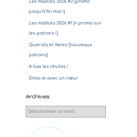
Les maillots 2026 #2 [promo
jusqu’à fin mai !]
Les maillots 2026 #1 [+ promo sur
les patrons !]
Querida et Xeres [nouveaux
patrons]
A bas les chutes !
Dites-le avec un cœur
Archives
A
r
c
h
i