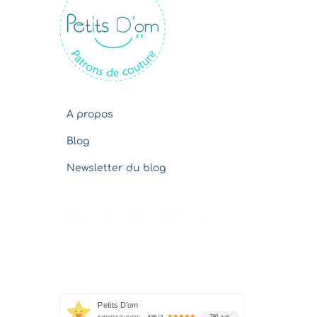
v
e
s
A propos
Blog
Newsletter du blog
Petits D'om
790 avis
évaluation du produit
4.96 / 5