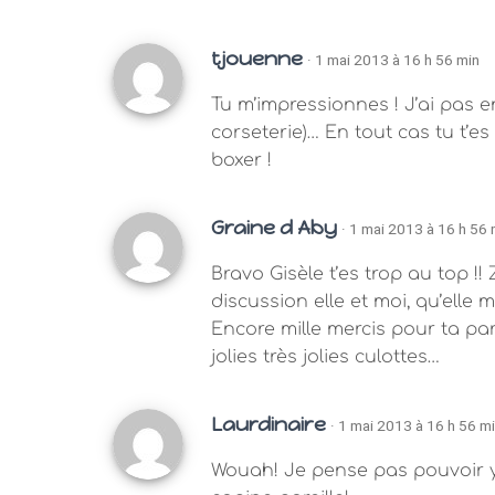
tjouenne
· 1 mai 2013 à 16 h 56 min
Tu m’impressionnes ! J’ai pas e
corseterie)… En tout cas tu t’es
boxer !
Graine d Aby
· 1 mai 2013 à 16 h 56 
Bravo Gisèle t’es trop au top !!
discussion elle et moi, qu’elle
Encore mille mercis pour ta par
jolies très jolies culottes…
Laurdinaire
· 1 mai 2013 à 16 h 56 m
Wouah! Je pense pas pouvoir y 