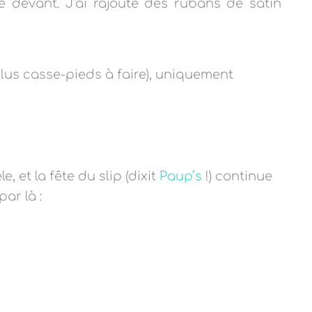
le devant. J’ai rajouté des rubans de satin
lus casse-pieds à faire), uniquement
, et la fête du slip (dixit
Paup’s
!) continue
par là :