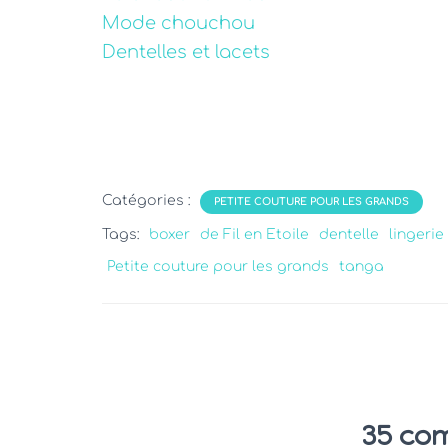
Mode chouchou
Dentelles et lacets
Catégories :
PETITE COUTURE POUR LES GRANDS
Tags:
boxer
de Fil en Etoile
dentelle
lingerie
Petite couture pour les grands
tanga
35 co