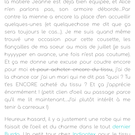
T
la matière Jeanne est déjà bien équipée, et Alice
I
n’en parlons pas, son armoire déborde…Par
O
contre la mienne a encore la place d’en accueillir
N
quelques-unes (et quelquechose me dit que ça
sera toujours le cas…). Je me suis quand même
trouvé une
occasion pour cette cousette, les
fiançailles de ma soeur au mois de juillet (je suis
hyyyyper en avance, une fois n’est pas coutume).
Et ça me donne une excuse pour coudre encore
pour moi
et pour acheter encore du tissu
, j’ai de
la chance car j’ai un mari qui ne dit pas “quoi ? Tu
t’es ENCORE acheté du tissu ? Et ça j’apprécie
énormément ! (petit clien d’oeil au passage parce
qu’il me lit maintenant…J’ai plutôt intérêt à me
tenir à carreaux !)
Heureux hasard, il y a justement une robe qui me
faisait de l’oeil et du charme dans le tout
dernier
Burda
. Un petit tour chez
Indigotex
pour le tissu