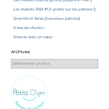
Les maillots 2026 #2 [promo jusqu’à fin mai !]
Les maillots 2026 #1 [+ promo sur les patrons !]
Querida et Xeres [nouveaux patrons]
A bas les chutes !
Dites-le avec un cœur
Archives
A
r
c
h
i
v
e
s