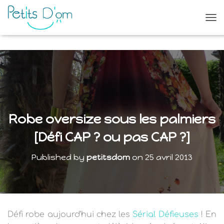
O
U
V
R
I
R
/
F
E
R
Robe oversize sous les palmiers
M
E
[Défi CAP ? ou pas CAP ?]
R
L
Published by
petitsdom
on
25 avril 2013
A
N
A
V
I
G
Défi robe aujourd’hui chez les
Sérial Défieuses
! En
A