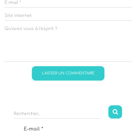
E-mail
*
Site internet
Qu’avez vous à l’esprit ?
R
Rechercher…
e
c
E-mail
*
h