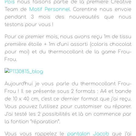
T
Pois
nous faisons partie de la première Creative
I
Team de
Motif Personnel
. Corentine nous envoie
O
pendant 3 mois des nouveautés que nous
N
testons pour vous !
Pour ce premier mois, nous avons reçu 1m de tissu
première étoile + 1m d’uni assorti (coloris chocolat
pour moi) et du thermocollant de la game Frou-
Frou.
Aujourd’hui je vous parle du thermocollant Frou-
Frou !
Il se présente sous 2 formats : A4 et bande
de 10 x 40 cm, c’est ce dernier format que j’ai reçu.
Vous pouvez l’utilisez pour customiser ou réparer.
J’ai testé les 2 possibilités et là on commence par
la fontion “réparation”.
Vous vous rappelez le
pantalon Jacob
que j’ai