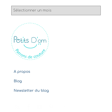
A
r
c
h
i
v
e
s
A propos
Blog
Newsletter du blog