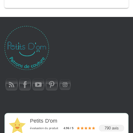
Petits D'om
790 avis
évaluation du produit
4.96 / 5