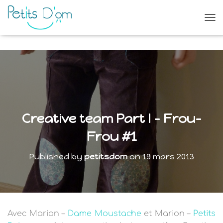
O
U
V
R
I
R
/
F
E
R
Creative team Part I – Frou-
M
E
Frou #1
R
L
Published by
petitsdom
on
19 mars 2013
A
N
A
V
I
G
Avec Marion –
Dame Moustache
et Marion –
Petits
A