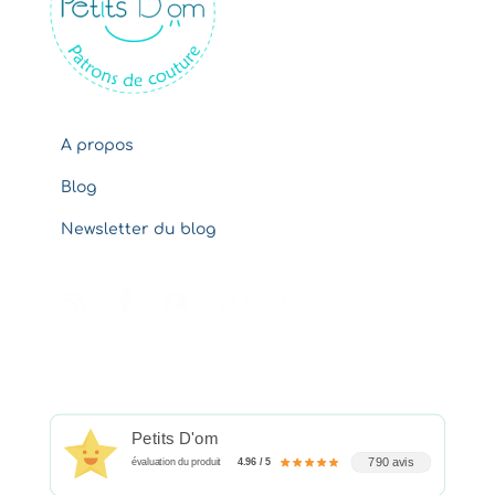
e
s
A propos
Blog
Newsletter du blog
Petits D'om
790 avis
évaluation du produit
4.96 / 5