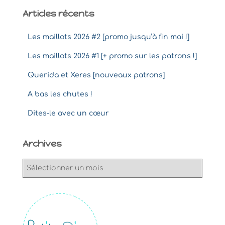
Articles récents
Les maillots 2026 #2 [promo jusqu’à fin mai !]
Les maillots 2026 #1 [+ promo sur les patrons !]
Querida et Xeres [nouveaux patrons]
A bas les chutes !
Dites-le avec un cœur
Archives
A
r
c
h
i
v