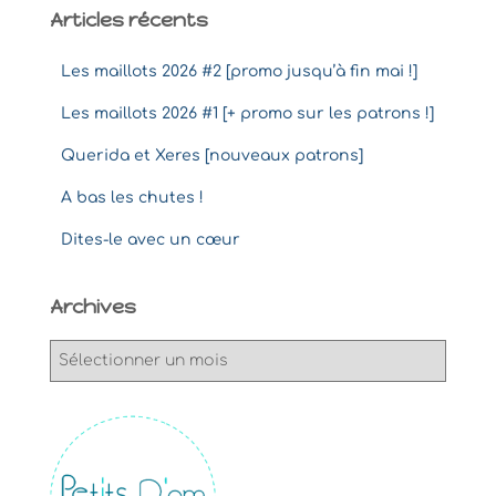
Articles récents
Les maillots 2026 #2 [promo jusqu’à fin mai !]
Les maillots 2026 #1 [+ promo sur les patrons !]
Querida et Xeres [nouveaux patrons]
A bas les chutes !
Dites-le avec un cœur
Archives
A
r
c
h
i
v