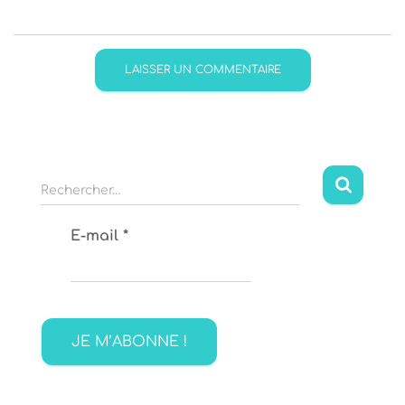
R
Rechercher…
e
c
E-mail
*
h
e
r
c
h
e
r
: