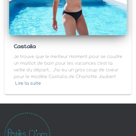
Castalia
Je trouve que le meilleur moment pour se coudre
un maillot de bain pour les vacances c’est la
veille du départ… J’ai eu un gros coup de coeur
pour le modèle Castalia de Charlotte Jaubert
Lire la suite