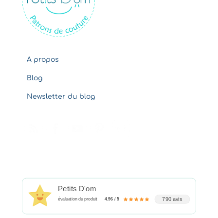
e
s
A propos
Blog
Newsletter du blog
Petits D'om
790 avis
évaluation du produit
4.96 / 5