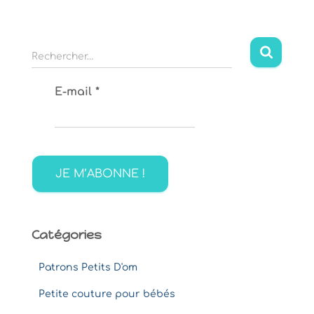
R
Rechercher…
e
c
E-mail
*
h
e
r
c
h
e
r
:
Catégories
Patrons Petits D'om
Petite couture pour bébés