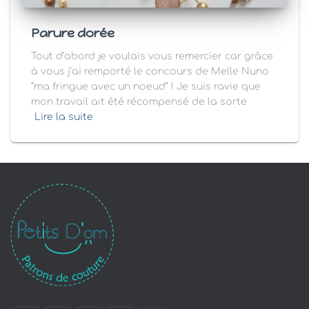
Parure dorée
Tout d’abord je voulais vous remercier car grâce
à vous j’ai remporté le concours de Melle Nuno
“ma fringue avec un noeud” ! Je suis ravie que
mon travail ait été récompensé de la sorte
Lire la suite