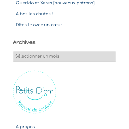
Querida et Xeres [nouveaux patrons]
A bas les chutes !
Dites-le avec un cœur
Archives
A
r
c
h
i
v
e
s
A propos