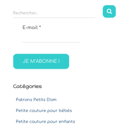
R
Rechercher…
e
c
E-mail
*
h
e
r
c
h
e
r
:
Catégories
Patrons Petits D'om
Petite couture pour bébés
Petite couture pour enfants