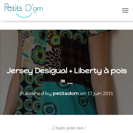
O
U
V
R
I
R
/
F
E
R
Jersey Desigual + Liberty à pois
M
E
= …
R
L
Published by
petitsdom
on
17 juin 2011
A
N
A
V
I
G
…2 hauts pour moi !
A