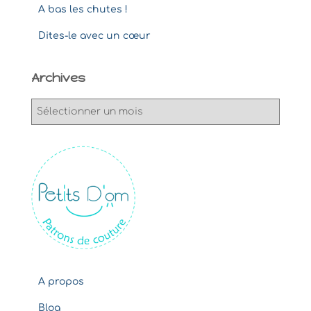
A bas les chutes !
Dites-le avec un cœur
Archives
A
r
c
h
i
v
e
s
A propos
Blog