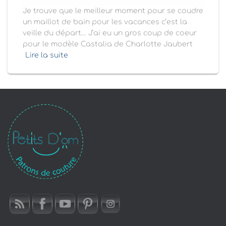
Je trouve que le meilleur moment pour se coudre
un maillot de bain pour les vacances c’est la
veille du départ… J’ai eu un gros coup de coeur
pour le modèle Castalia de Charlotte Jaubert
Lire la suite