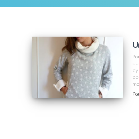
U
Po
au
by
pou
mo
Pa