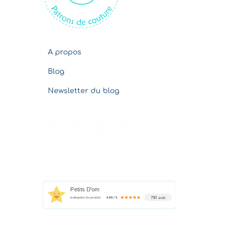
s
A propos
Blog
Newsletter du blog
Petits D'om
790 avis
évaluation du produit
4.96 / 5