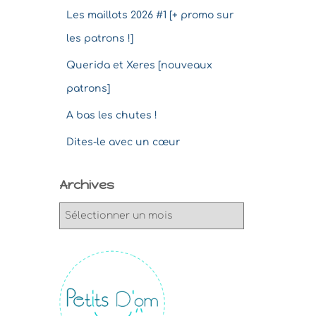
Les maillots 2026 #1 [+ promo sur
les patrons !]
Querida et Xeres [nouveaux
patrons]
A bas les chutes !
Dites-le avec un cœur
Archives
A
r
c
h
i
v
e