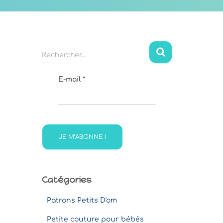
R
Rechercher…
e
c
E-mail
*
h
e
r
c
h
e
r
:
Catégories
Patrons Petits D'om
Petite couture pour bébés