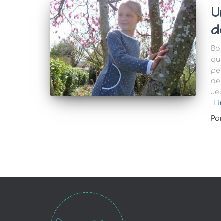
U
d
Bo
qu
pe
de
Jea
Li
Pa