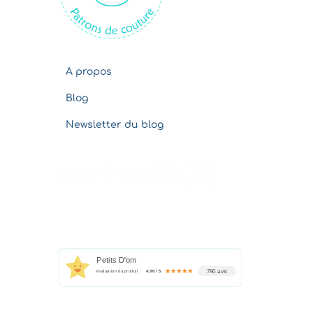
s
A propos
Blog
Newsletter du blog
Petits D'om
790 avis
évaluation du produit
4.96 / 5