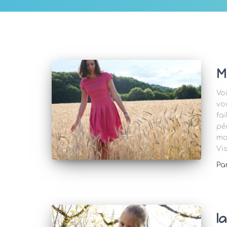
M
Vo
vo
fai
pé
ma
Vi
Pa
l