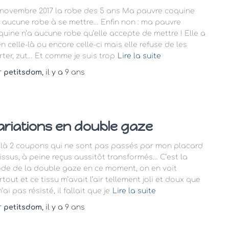
 novembre 2017 la robe des 5 ans Ma pauvre coquine
a aucune robe à se mettre… Enfin non : ma pauvre
quine n’a aucune robe qu’elle accepte de mettre ! Elle a
n celle-là ou encore celle-ci mais elle refuse de les
rter, zut… Et comme je suis trop
Lire la suite
r
petitsdom
, il y a
9 ans
ariations en double gaze
ilà 2 coupons qui ne sont pas passés par mon placard
tissus, à peine reçus aussitôt transformés… C’est la
de de la double gaze en ce moment, on en voit
tout et ce tissu m’avait l’air tellement joli et doux que
n’ai pas résisté, il fallait que je
Lire la suite
r
petitsdom
, il y a
9 ans