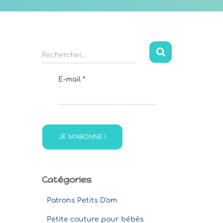
R
Rechercher…
e
c
E-mail
*
h
e
r
c
h
e
r
:
Catégories
Patrons Petits D'om
Petite couture pour bébés