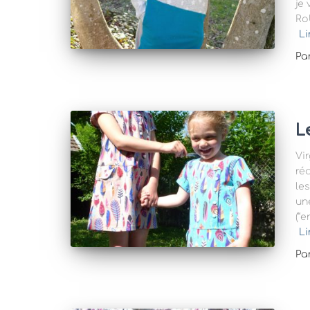
je
Ro
Li
Pa
L
Vi
réa
le
un
(“
Li
Pa