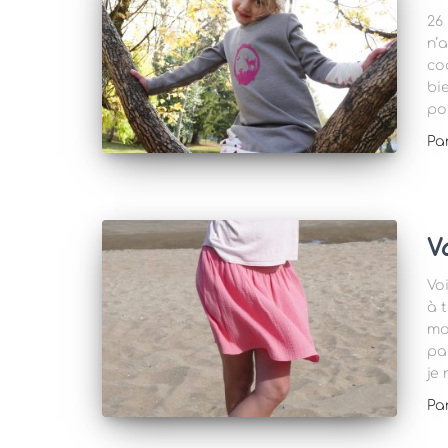
26
n’
co
bie
po
Pa
V
Vo
à 
mo
par
je 
Pa