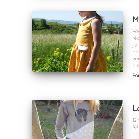
M
Vo
ré
j’
de
vo
pr
Pa
L
12
fêt
dé