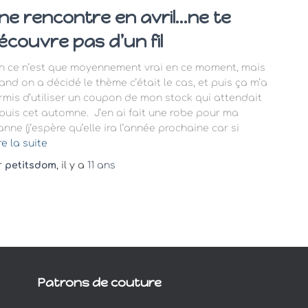
ne rencontre en avril…ne te
écouvre pas d’un fil
n ce n’est que moyennement vrai en ce moment, mais
and on a décidé le thème c’était le cas, et puis ça m’a
rmis d’utiliser un coupon de mon stock qui attendait
puis cet automne. J’en ai fait une robe pour ma
nne (j’espère qu’elle ira l’année prochaine car si
re la suite
r
petitsdom
, il y a
11 ans
Patrons de couture