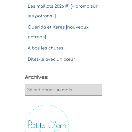
Les maillots 2026 #1 [+ promo sur
les patrons !]
Querida et Xeres [nouveaux
patrons]
A bas les chutes !
Dites-le avec un cœur
Archives
A
r
c
h
i
v
e