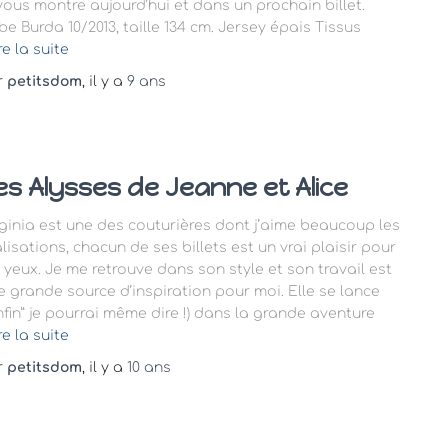
 vous montre aujourd’hui et dans un prochain billet.
be Burda 10/2013, taille 134 cm. Jersey épais Tissus
re la suite
r
petitsdom
, il y a
9 ans
es Alysses de Jeanne et Alice
rginia est une des couturières dont j’aime beaucoup les
lisations, chacun de ses billets est un vrai plaisir pour
s yeux. Je me retrouve dans son style et son travail est
e grande source d’inspiration pour moi. Elle se lance
enfin” je pourrai même dire !) dans la grande aventure
re la suite
r
petitsdom
, il y a
10 ans