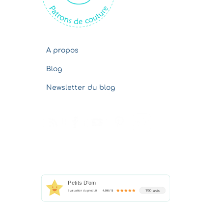
s
A propos
Blog
Newsletter du blog
Petits D'om
790 avis
évaluation du produit
4.96 / 5