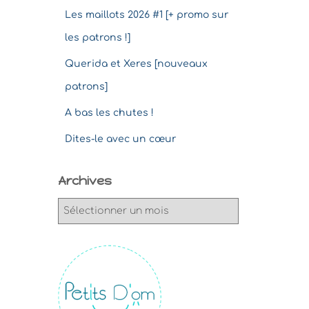
Les maillots 2026 #1 [+ promo sur
les patrons !]
Querida et Xeres [nouveaux
patrons]
A bas les chutes !
Dites-le avec un cœur
Archives
A
r
c
h
i
v
e