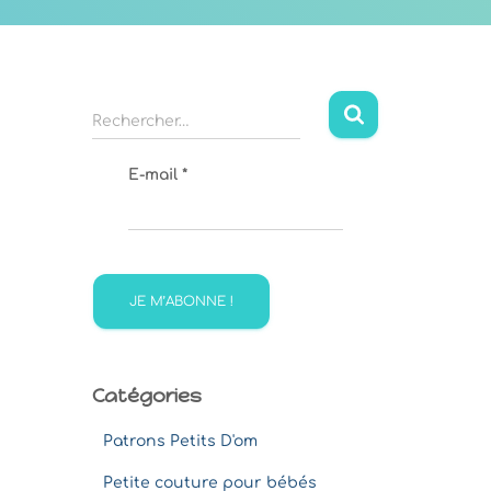
R
Rechercher…
e
c
E-mail
*
h
e
r
c
h
e
r
:
Catégories
Patrons Petits D'om
Petite couture pour bébés