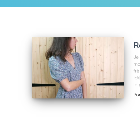
R
Je
ma
frè
id
le 
Pa