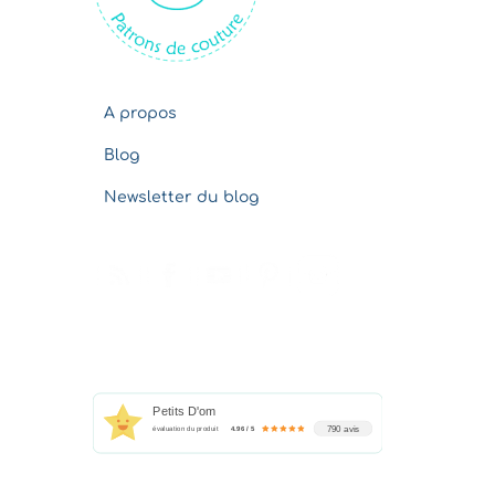
s
A propos
Blog
Newsletter du blog
Petits D'om
790 avis
évaluation du produit
4.96 / 5