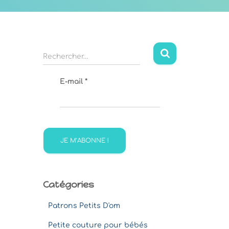
R
Rechercher…
e
c
E-mail
*
h
e
r
c
h
e
r
:
Catégories
Patrons Petits D'om
Petite couture pour bébés