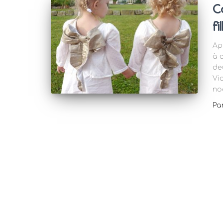
C
fi
Ap
à c
de
Vi
no
Pa