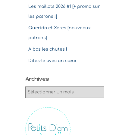
Les maillots 2026 #1 [+ promo sur
les patrons !]
Querida et Xeres [nouveaux
patrons]
A bas les chutes !
Dites-le avec un cœur
Archives
A
r
c
h
i
v
e