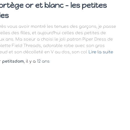
ortège or et blanc – les petites
lles
rès vous avoir montré les tenues des garçons, je passe
elles des filles, et aujourd’hui celles des petites de
ux ans. Ma soeur a choisi le joli patron Piper Dress de
olette Field Threads, adorable robe avec son gros
eud et son décolleté en V au dos, son col
Lire la suite
r
petitsdom
, il y a
12 ans