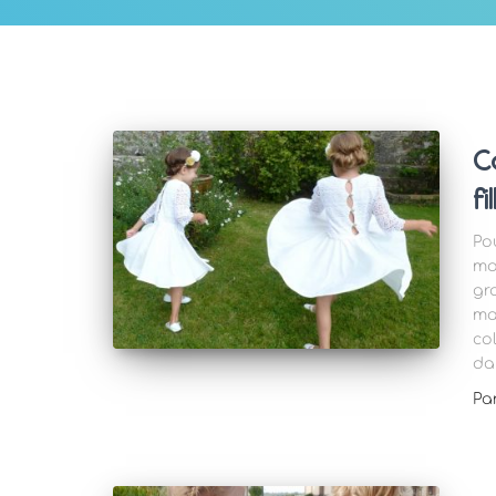
C
fi
Po
mo
gr
ma
co
da
Pa