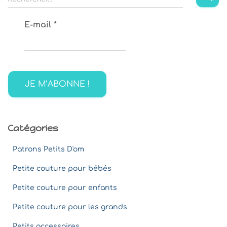
e
c
E-mail
*
h
e
r
c
h
e
r
:
Catégories
Patrons Petits D'om
Petite couture pour bébés
Petite couture pour enfants
Petite couture pour les grands
Petits accessoires