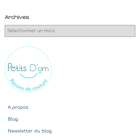
Archives
A
r
c
h
i
v
e
s
A propos
Blog
Newsletter du blog