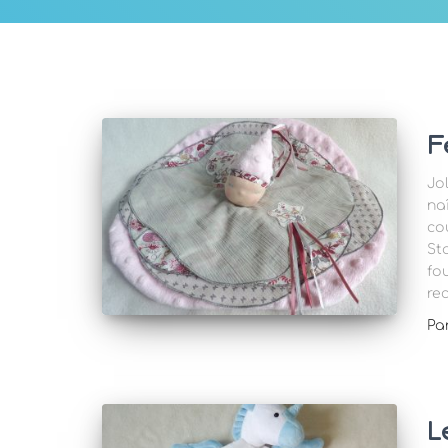
F
Jo
na
co
St
fo
re
Pa
L