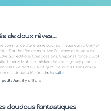
ée de doux rêves…
lie commande d’une amie pour sa filleule qui va bientôt
ître… Doudou fée de mon livre Peluches et doudous à
udre aux éditions Créapassions. Crépons France Duval
alla, Liberty Mabelle, minkee dots rose, jersey peau et
urnitures waldorf Bulle de gum. Vous avez sans doute
connu le doudou fée de
Lire la suite
r
petitsdom
, il y a
11 ans
es doudous fantastiques