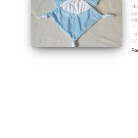
No
de
pe
pe
l’
ap
Pa