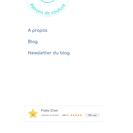
s
A propos
Blog
Newsletter du blog
Petits D'om
790 avis
évaluation du produit
4.96 / 5