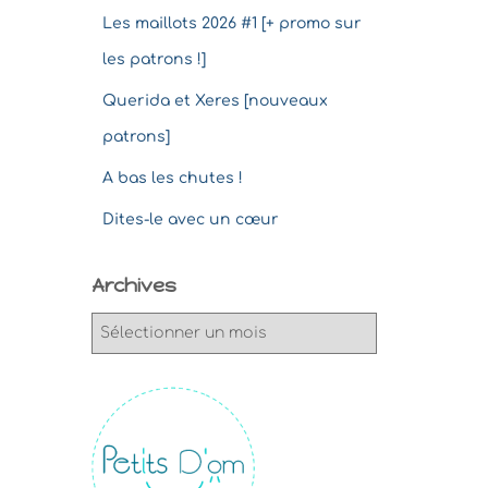
Les maillots 2026 #1 [+ promo sur
les patrons !]
Querida et Xeres [nouveaux
patrons]
A bas les chutes !
Dites-le avec un cœur
Archives
A
r
c
h
i
v
e