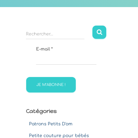
R
Rechercher…
e
c
E-mail
*
h
e
r
c
h
e
r
:
Catégories
Patrons Petits D'om
Petite couture pour bébés