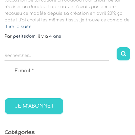
l’occasion de lui coudre un doudou ! J’ai choisi de lui
réaliser un doudou Lapinou. Je n’avais pas encore
recousu ce modèle depuis sa création en avril 2019, ça
date ! J’ai choisi les mêmes tissus, je trouve ce combo de
Lire la suite
Par
petitsdom
, il y a
4 ans
R
Rechercher…
e
c
E-mail
*
h
e
r
c
h
e
r
:
Catégories