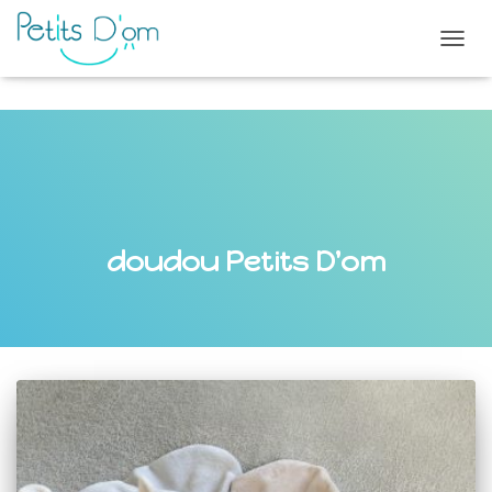
OUVR
LA
NAVI
doudou Petits D'om