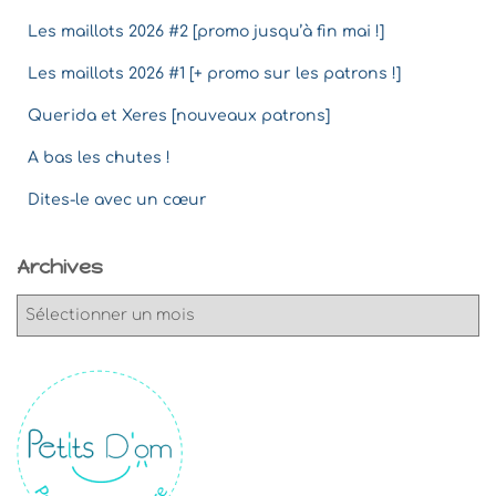
Les maillots 2026 #2 [promo jusqu’à fin mai !]
Les maillots 2026 #1 [+ promo sur les patrons !]
Querida et Xeres [nouveaux patrons]
A bas les chutes !
Dites-le avec un cœur
Archives
A
r
c
h
i
v
e
s