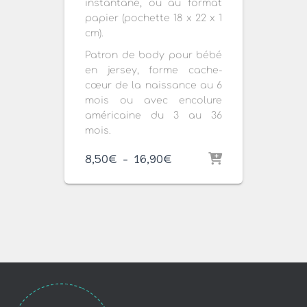
instantané, ou au format
papier (pochette 18 x 22 x 1
cm).
Patron de body pour bébé
en jersey, forme cache-
cœur de la naissance au 6
mois ou avec encolure
américaine du 3 au 36
mois.
Plage
8,50
€
–
16,90
€
de
prix :
8,50€
à
16,90€