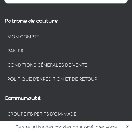
Patrons de couture
MON COMPTE
PANIER
CONDITIONS GÉNÉRALES DE VENTE
POLITIQUE D’EXPÉDITION ET DE RETOUR
Communauté
GROUPE FB PETITS D’OM-MADE
Ce site utilise des cookies pour améliorer votre
X
#PETITSDOM SUR INSTAGRAM