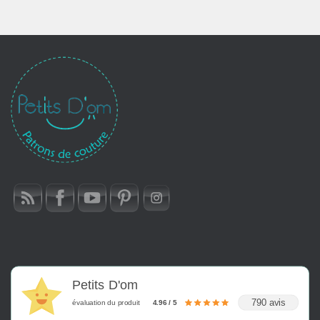
50,00€
Petits D'om
790 avis
évaluation du produit
4.96 / 5