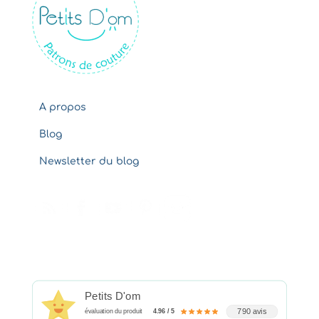
v
e
s
A propos
Blog
Newsletter du blog
Petits D'om
790 avis
évaluation du produit
4.96 / 5