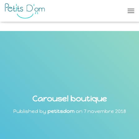
O
U
V
R
I
R
/
F
E
R
M
E
R
L
Carousel boutique
A
N
A
Published by
petitsdom
on
7 novembre 2018
V
I
G
A