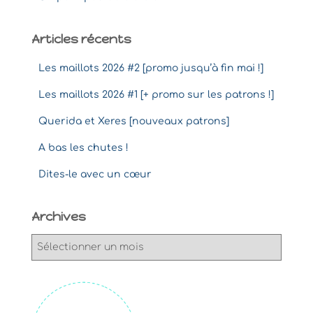
Articles récents
Les maillots 2026 #2 [promo jusqu’à fin mai !]
Les maillots 2026 #1 [+ promo sur les patrons !]
Querida et Xeres [nouveaux patrons]
A bas les chutes !
Dites-le avec un cœur
Archives
A
r
c
h
i