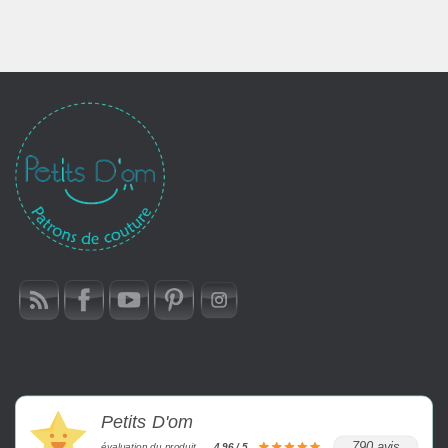
Petits D'om
790 avis
évaluation du produit
4.96 / 5