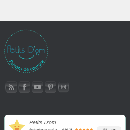
Petits D'om
790 avis
évaluation du produit
4.96 / 5