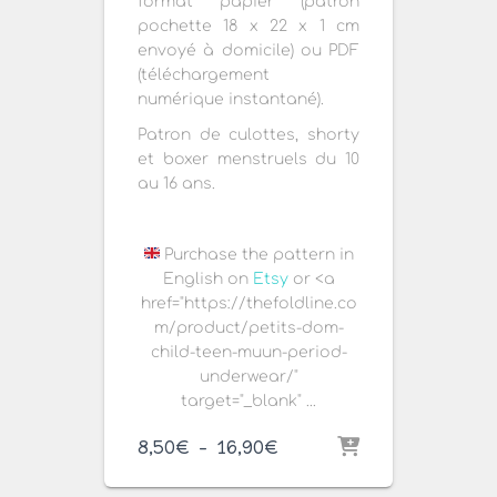
format papier (patron
pochette 18 x 22 x 1 cm
envoyé à domicile) ou PDF
(téléchargement
numérique instantané).
Patron de culottes, shorty
et boxer menstruels du 10
au 16 ans.
Purchase the pattern in
English on
Etsy
or <a
href="https://thefoldline.co
m/product/petits-dom-
child-teen-muun-period-
underwear/"
target="_blank" ...
Plage
8,50
€
–
16,90
€
de
prix :