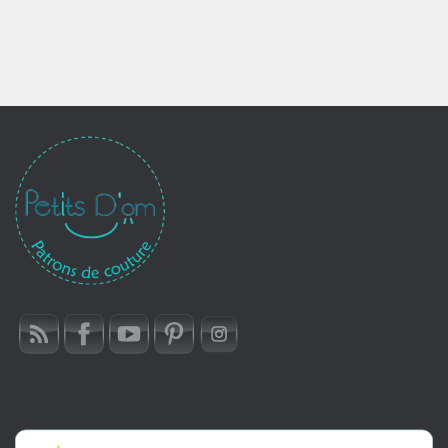
8,50€
à
16,90€