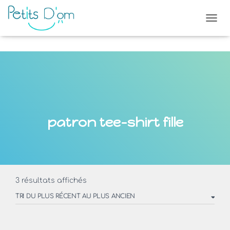
OUVR
patron tee-shirt fille
Trié
3 résultats affichés
du
plus
récent
au