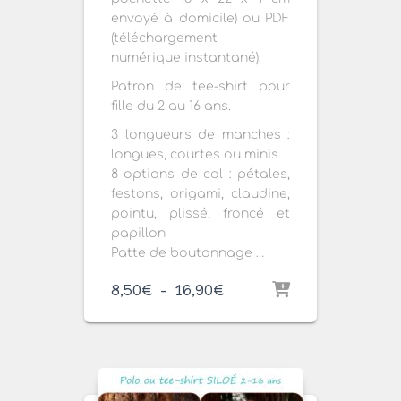
envoyé à domicile) ou PDF
(téléchargement
numérique instantané).
Patron de tee-shirt pour
fille du 2 au 16 ans.
3 longueurs de manches :
longues, courtes ou minis
8 options de col : pétales,
festons, origami, claudine,
pointu, plissé, froncé et
papillon
Patte de boutonnage …
Plage
8,50
€
–
16,90
€
de
prix :
8,50€
à
16,90€