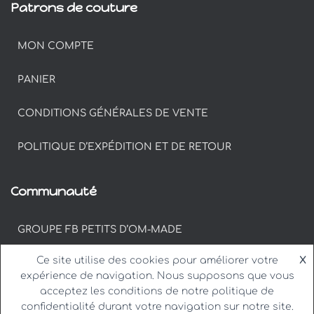
Patrons de couture
MON COMPTE
PANIER
CONDITIONS GÉNÉRALES DE VENTE
POLITIQUE D’EXPÉDITION ET DE RETOUR
Communauté
GROUPE FB PETITS D’OM-MADE
Ce site utilise des cookies pour améliorer votre
X
#PETITSDOM SUR INSTAGRAM
expérience de navigation. Nous supposons que vous
acceptez les conditions de notre politique de
confidentialité durant votre navigation sur notre site.