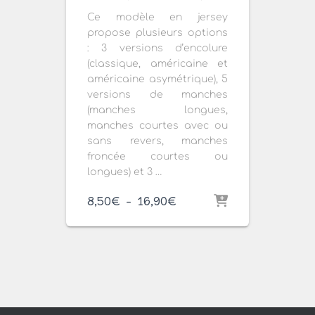
Ce modèle en jersey
propose plusieurs options
: 3 versions d’encolure
(classique, américaine et
américaine asymétrique), 5
versions de manches
(manches longues,
manches courtes avec ou
sans revers, manches
froncée courtes ou
longues) et 3 …
Plage
8,50
€
–
16,90
€
de
prix :
8,50€
à
16,90€