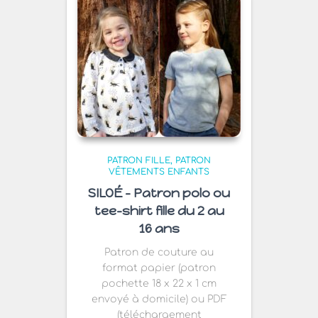
PATRON FILLE
PATRON
VÊTEMENTS ENFANTS
SILOÉ – Patron polo ou
tee-shirt fille du 2 au
16 ans
Patron de couture au
format papier (patron
pochette 18 x 22 x 1 cm
envoyé à domicile) ou PDF
(téléchargement