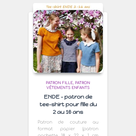
plus
ancien
PATRON FILLE
PATRON
VÊTEMENTS ENFANTS
ENDE – patron de
tee-shirt pour fille du
2 au 16 ans
Patron de couture au
format papier (patron
pochette 18 x 22 x 1 cm