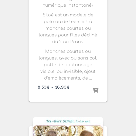
numérique instantané).
Siloé est un modèle de
polo ou de tee-shirt à
manches courtes ou
longues pour filles décliné
du 2 au 16 ans.
Manches courtes ou
longues, avec ou sans col,
patte de boutonnage
visible, ou invisible, ajout
d’empiècements, de …
Plage
8,50
€
–
16,90
€
de
prix :
8,50€
à
16,90€