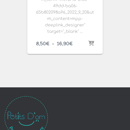
49dd-ba06-
65b802098a96_2022_9_20&ut
m_content=mpp-
deeplink_designer"
target="_blank" ...
Plage
8,50
€
–
16,90
€
de
prix :
8,50€
à
16,90€