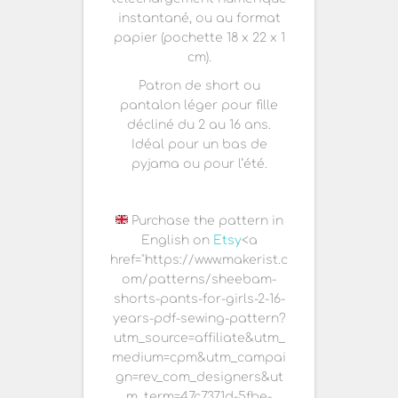
instantané, ou au format
papier (pochette 18 x 22 x 1
cm).
Patron de short ou
pantalon léger pour fille
décliné du 2 au 16 ans.
Idéal pour un bas de
pyjama ou pour l’été.
Purchase the pattern in
English on
Etsy
<a
href="https://www.makerist.c
om/patterns/sheebam-
shorts-pants-for-girls-2-16-
years-pdf-sewing-pattern?
utm_source=affiliate&utm_
medium=cpm&utm_campai
gn=rev_com_designers&ut
m_term=47c7371d-5fbe-