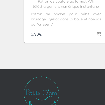
Patron de couture au format PDF,
téléchargement numérique instantané.
Patron de hochet pour bébé avec
bruitage : grelot dans la balle et noeuds
qui “crissent”.
5,90
€