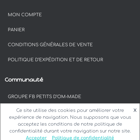
MON COMPTE
PANIER
CONDITIONS GÉNÉRALES DE VENTE
POLITIQUE D’EXPÉDITION ET DE RETOUR
Communauté
GROUPE FB PETITS D’OM-MADE
Ce site utilise des cookies pour améliorer votre
X
#PETITSDOM SUR INSTAGRAM
expérience de navigation. Nous supposons que vous
acceptez les conditions de notre politique de
confidentialité durant votre navigation sur notre site.
Accepter
Politique de confidentialité