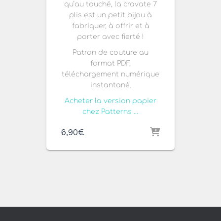
qu’au touché, la cravate 7
plis est un petit bijou à
fabriquer, à offrir et à
porter avec fierté !
Patron de couture au
format PDF,
téléchargement numérique
instantané.
Acheter la version papier
chez Patterns …
6,90
€