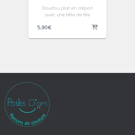
Doudou plat en crépon
avec une tête de fée
5,90
€