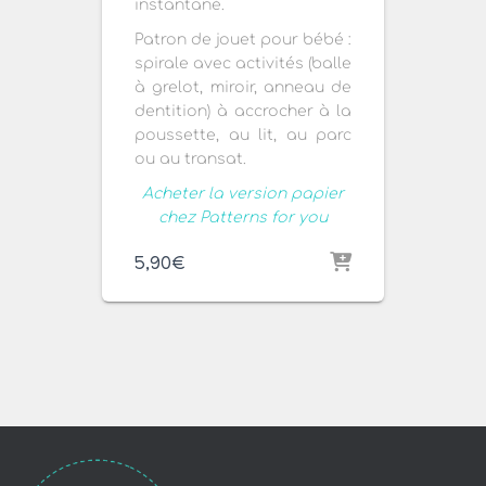
instantané.
Patron de jouet pour bébé :
spirale avec activités (balle
à grelot, miroir, anneau de
dentition) à accrocher à la
poussette, au lit, au parc
ou au transat.
Acheter la version papier
chez Patterns for you
5,90
€