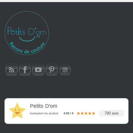
Petits D'om
790 avis
évaluation du produit
4.96 / 5