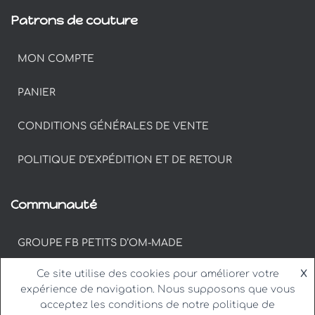
Patrons de couture
MON COMPTE
PANIER
CONDITIONS GÉNÉRALES DE VENTE
POLITIQUE D’EXPÉDITION ET DE RETOUR
Communauté
GROUPE FB PETITS D’OM-MADE
Ce site utilise des cookies pour améliorer votre
X
#PETITSDOM SUR INSTAGRAM
expérience de navigation. Nous supposons que vous
acceptez les conditions de notre politique de