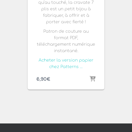
qu’au touché, la cravate 7
plis est un petit bijou à
fabriquer, à offrir et à
porter avec fierté !
Patron de couture au
format PDF,
téléchargement numérique
instantané.
Acheter la version papier
chez Patterns …
6,90
€