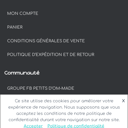
MON COMPTE
PANIER
CONDITIONS GÉNÉRALES DE VENTE
POLITIQUE D’EXPÉDITION ET DE RETOUR
Communauté
GROUPE FB PETITS D’OM-MADE
Ce site utilise des cookies pour améliorer votre
X
#PETITSDOM SUR INSTAGRAM
expérience de navigation. Nous supposons que vous
acceptez les conditions de notre politique de
confidentialité durant votre navigation sur notre site.
Accepter
Politique de confidentialité