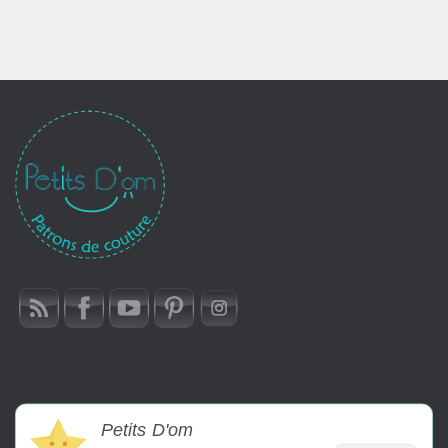
à
16,90€
Petits D'om