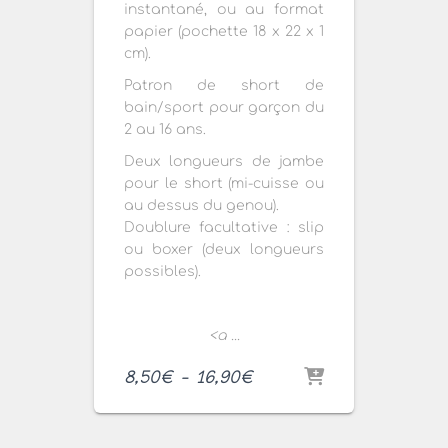
instantané, ou au format
papier (pochette 18 x 22 x 1
cm).
Patron de short de
bain/sport pour garçon du
2 au 16 ans.
Deux longueurs de jambe
pour le short (mi-cuisse ou
au dessus du genou).
Doublure facultative : slip
ou boxer (deux longueurs
possibles).
<a ...
Plage
8,50
€
–
16,90
€
de
prix :
8,50€