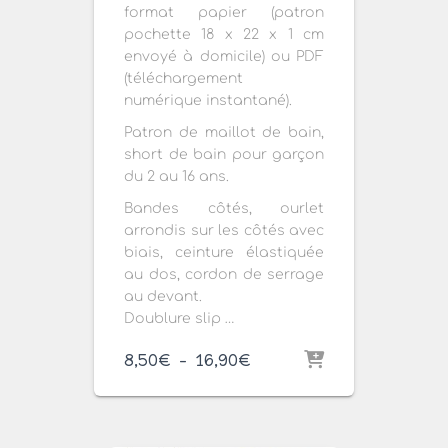
format papier (patron
pochette 18 x 22 x 1 cm
envoyé à domicile) ou PDF
(téléchargement
numérique instantané).
Patron de maillot de bain,
short de bain pour garçon
du 2 au 16 ans.
Bandes côtés, ourlet
arrondis sur les côtés avec
biais, ceinture élastiquée
au dos, cordon de serrage
au devant.
Doublure slip …
Plage
8,50
€
–
16,90
€
de
prix :
8,50€
à