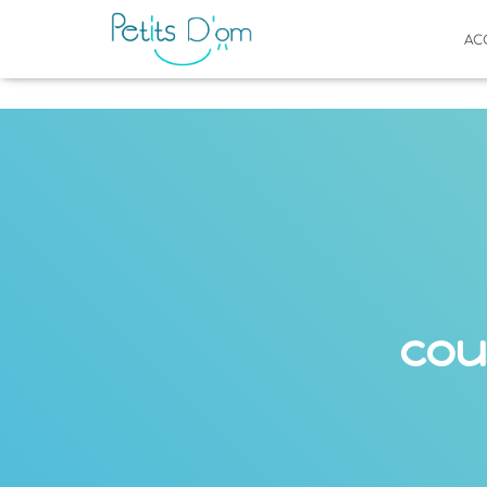
AC
cou