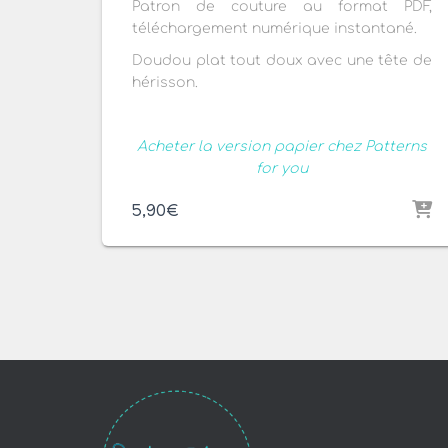
Patron de couture au format PDF,
téléchargement numérique instantané.
Doudou plat tout doux avec une tête de
hérisson.
Acheter la version papier chez Patterns
for you
5,90
€