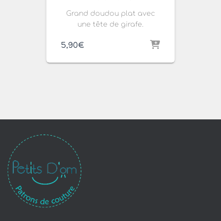
Grand doudou plat avec
une tête de girafe.
5,90
€